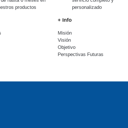
a de hasta 6 meses en
servicio completo y
uestros productos
personalizado
+ Info
s
Misión
Visión
Objetivo
Perspectivas Futuras